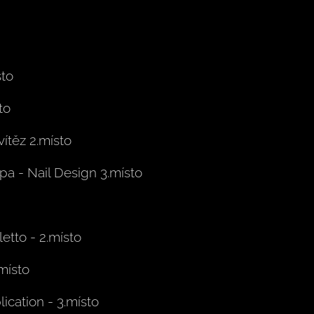
sto
to
vítěz 2.místo
a - Nail Design 3.místo
etto - 2.místo
místo
ication - 3.místo