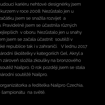
budoucí kariéru nehtové designérky jsem
m kurzem v roce 2008. Nezůstalo jen u
čátku jsem se snažila rozvíjet a
u. Pravidelně jsem se účastnila různých
nejlepších v oboru. Nezůstalo jen u snahy
sem jsem se začala účastnit soutěží v
é republice tak i v zahraničí. V lednu 2017
árodní školitelky v kategoriích Gel, Akryl a
em zároveň složila zkoušky na bronzového
soutěž Nailpro. O rok později jsem se stala
rodní soutěžě Nailpro.
rganizátorka a ředitelka Nailpro Czechia,
o šampionátu na světě.