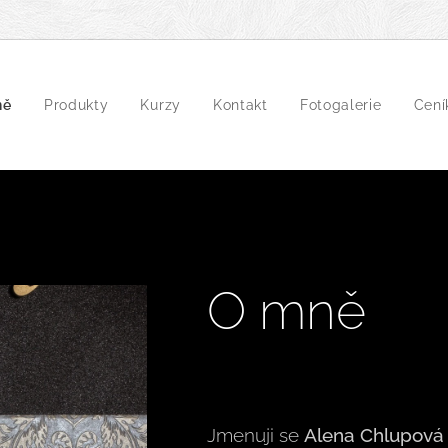
ně
Produkty
Kurzy
Kontakt
Fotogalerie
Cení
O mně
Jmenuji se
Alena Chlupová