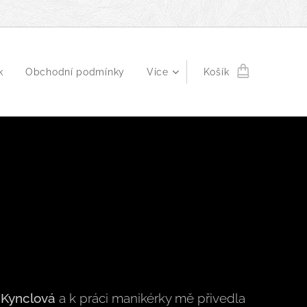
k
Obchodní podmínky
Více
Košík
 Kynclová
a k práci manikérky mě přivedla