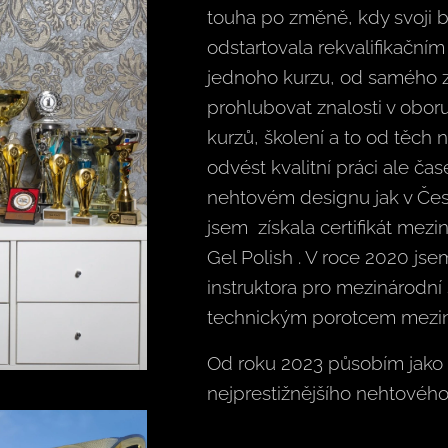
touha po změně, kdy svoji 
odstartovala rekvalifikační
jednoho kurzu, od samého za
prohlubovat znalosti v obor
kurzů, školení a to od těch 
odvést kvalitní práci ale ča
nehtovém designu jak v Česk
jsem získala certifikát mezin
Gel Polish . V roce 2020 js
instruktora pro mezinárodní 
technickým porotcem meziná
Od roku 2023 působím jako o
nejprestižnějšího nehtovéh