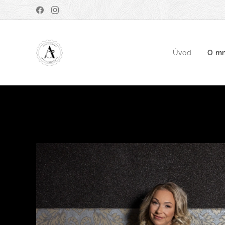
Úvod
O m