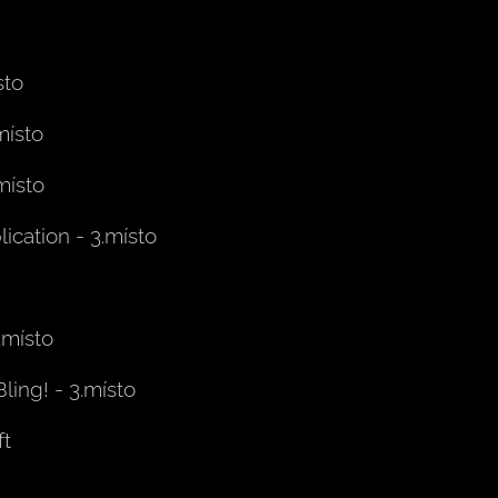
sto
místo
místo
ication - 3.místo
.místo
Bling! - 3.místo
t